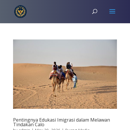
Pentingnya Edukasi Imigrasi dalam Melawan
Tindakan Calo