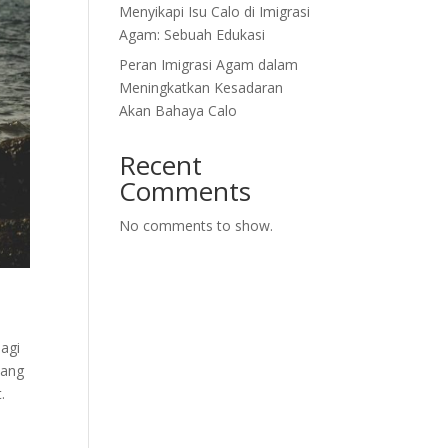
Menyikapi Isu Calo di Imigrasi
Agam: Sebuah Edukasi
Peran Imigrasi Agam dalam
Meningkatkan Kesadaran
Akan Bahaya Calo
Recent
Comments
No comments to show.
agi
yang
.