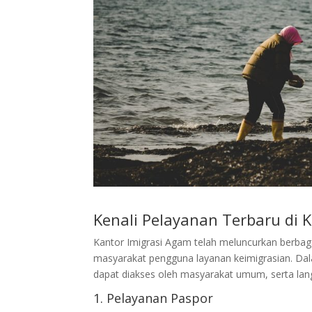
Kenali Pelayanan Terbaru di 
Kantor Imigrasi Agam telah meluncurkan berbag
masyarakat pengguna layanan keimigrasian. Dala
dapat diakses oleh masyarakat umum, serta lang
1. Pelayanan Paspor