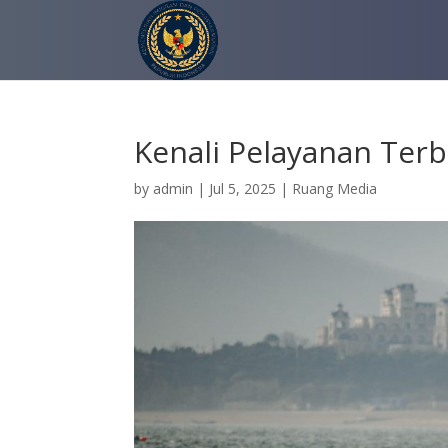
Kenali Pelayanan Terb
by
admin
|
Jul 5, 2025
|
Ruang Media