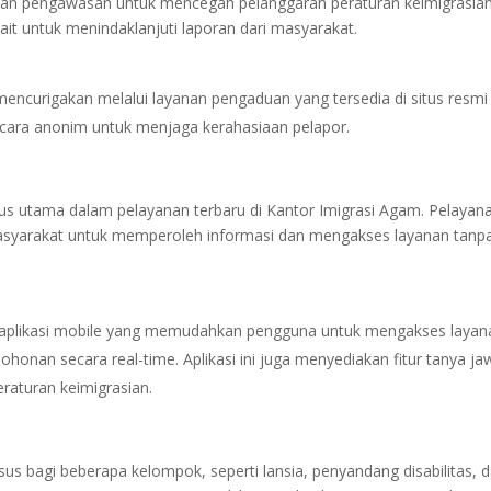
atan pengawasan untuk mencegah pelanggaran peraturan keimigrasian
ait untuk menindaklanjuti laporan dari masyarakat.
encurigakan melalui layanan pengaduan yang tersedia di situs resmi
secara anonim untuk menjaga kerahasiaan pelapor.
kus utama dalam pelayanan terbaru di Kantor Imigrasi Agam. Pelayan
asyarakat untuk memperoleh informasi dan mengakses layanan tanp
aplikasi mobile yang memudahkan pengguna untuk mengakses layan
onan secara real-time. Aplikasi ini juga menyediakan fitur tanya j
raturan keimigrasian.
s bagi beberapa kelompok, seperti lansia, penyandang disabilitas, 