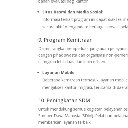
bahan evaluasi bagi kantor.
Situs Resmi dan Media Sosial
:
Informasi terkait program ini dapat diakses m
secara aktif mengupdate berbagai inovasi pel
9. Program Kemitraan
Dalam rangka memperluas jangkauan pelayana
dengan pihak swasta dan organisasi non-pemerint
dijangkau lebih luas dan lebih efisien.
Layanan Mobile
:
Beberapa kemitraan termasuk layanan mobile
mengakses kantor imigrasi, terutama di daerah
10. Peningkatan SDM
Untuk mendukung semua kegiatan pelayanan terb
Sumber Daya Manusia (SDM). Pelatihan-pelatih
memberikan layanan terbaik.