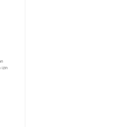
an
 izin