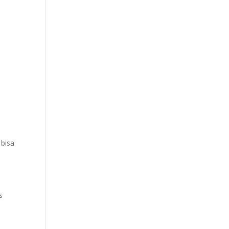
 bisa
s